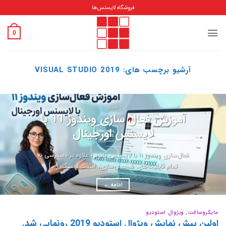
Ski
فروشگاه لایسنس‌ها
t
conten
0
آرشیو برچسب های:
VISUAL STUDIO 2019
آموزش
آموزش فعال سازی ویندوز 11 با
لایسنس اورجینال
فعال‌سازی ویندوز ۱۱ با لایسنس قانونی علاوه بر دسترسی به
تمام قابلیت‌های شخصی‌سازی، امنیت دستگاه [...]
ادامه
→
مایکروسافت
,
ویژوال استودیو
اولین پیش نمایش ویژوال استودیو 2019 رونمایی شد.