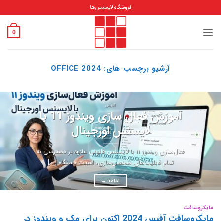
Ski
فروشگاه لایسنس‌ها
t
conten
0
آرشیو برچسب های:
OFFICE 2024
آموزش
آموزش فعال سازی ویندوز 11 با
لایسنس اورجینال
فعال‌سازی ویندوز ۱۱ با لایسنس قانونی علاوه بر دسترسی به
تمام قابلیت‌های شخصی‌سازی، امنیت دستگاه [...]
ادامه
→
مایکروسافت
مایکروسافت آفیس 2024 اکنون برای مک و ویندوز در