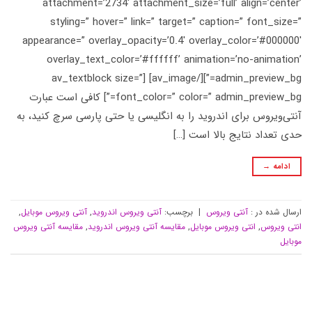
attachment=’2734′ attachment_size=’full’ align=’center’
styling=” hover=” link=” target=” caption=” font_size=”
appearance=” overlay_opacity=’0.4′ overlay_color=’#000000′
overlay_text_color=’#ffffff’ animation=’no-animation’
admin_preview_bg=”][/av_image] [av_textblock size=”
font_color=” color=” admin_preview_bg=”] کافی است عبارت
آنتی‌ویروس برای اندروید را به انگلیسی یا حتی پارسی سرچ کنید، به
حدی تعداد نتایج بالا است […]
ادامه
→
ارسال شده در :
آنتی ویروس
|
برچسب:
آنتی ویروس اندروید
,
آنتی ویروس موبایل
,
انتی ویروس
,
انتی ویروس موبایل
,
مقایسه آنتی ویروس اندروید
,
مقایسه آنتی ویروس
موبایل