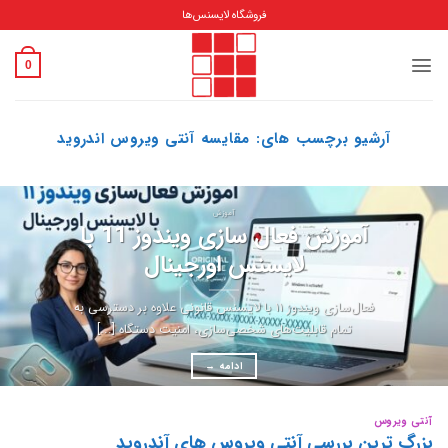
Ski
فروشگاه لایسنس‌ها
t
conten
0
آرشیو برچسب های:
مقایسه آنتی ویروس اندروید
آموزش
آموزش فعال سازی ویندوز 11 با
لایسنس اورجینال
فعال‌سازی ویندوز ۱۱ با لایسنس قانونی علاوه بر دسترسی به
تمام قابلیت‌های شخصی‌سازی، امنیت دستگاه [...]
ادامه
→
آنتی ویروس
بزرگ ترین بررسی آنتی ویروس های آندروید