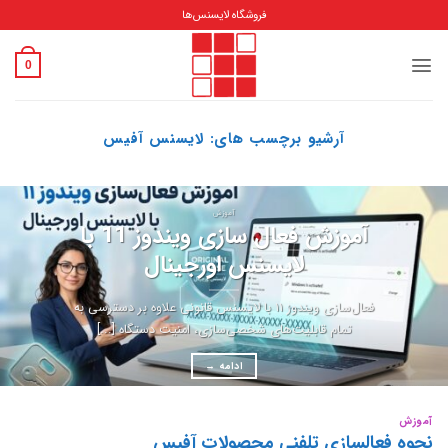
Ski
فروشگاه لایسنس‌ها
t
conten
0
آرشیو برچسب های:
لایسنس آفیس
آموزش
آموزش فعال سازی ویندوز 11 با
لایسنس اورجینال
فعال‌سازی ویندوز ۱۱ با لایسنس قانونی علاوه بر دسترسی به
تمام قابلیت‌های شخصی‌سازی، امنیت دستگاه [...]
ادامه
→
آموزش
نحوه فعالسازی تلفنی محصولات آفیس