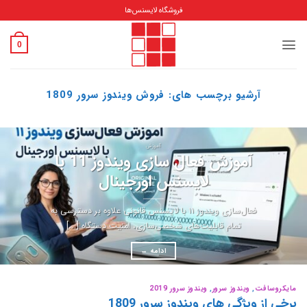
Ski
فروشگاه لایسنس‌ها
t
conten
0
آرشیو برچسب های:
فروش ویندوز سرور 1809
آموزش
آموزش فعال سازی ویندوز 11 با
لایسنس اورجینال
فعال‌سازی ویندوز ۱۱ با لایسنس قانونی علاوه بر دسترسی به
تمام قابلیت‌های شخصی‌سازی، امنیت دستگاه [...]
ادامه
→
مایکروسافت
,
ویندوز سرور
,
ویندوز سرور 2019
برخی از ویژگی های ویندوز سرور 1809