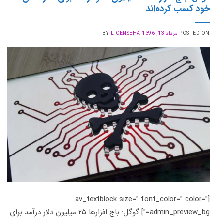
خود کسب کرده‌اند
POSTED ON
مرداد 13, 1396
LICENSEHA
BY
[av_textblock size=” font_color=” color=”
admin_preview_bg=”] گوگل: باج افزارها ۲۵ میلیون دلار درآمد برای