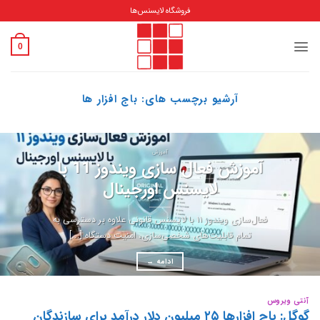
Ski
فروشگاه لایسنس‌ها
t
conten
0
آرشیو برچسب های:
باج افزار ها
آموزش
آموزش فعال سازی ویندوز 11 با
لایسنس اورجینال
فعال‌سازی ویندوز ۱۱ با لایسنس قانونی علاوه بر دسترسی به
تمام قابلیت‌های شخصی‌سازی، امنیت دستگاه [...]
ادامه
→
آنتی ویروس
گوگل: باج افزارها ۲۵ میلیون دلار درآمد برای سازندگان‌