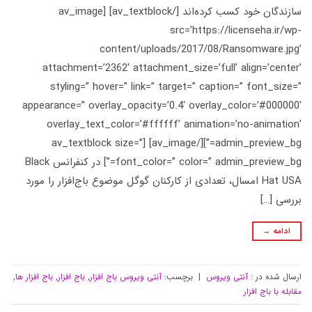
سازندگان‌ خود کسب کرده‌اند [/av_textblock] [av_image
src=’https://licenseha.ir/wp-
content/uploads/2017/08/Ransomware.jpg’
attachment=’2362′ attachment_size=’full’ align=’center’
styling=” hover=” link=” target=” caption=” font_size=”
appearance=” overlay_opacity=’0.4′ overlay_color=’#000000′
overlay_text_color=’#ffffff’ animation=’no-animation’
admin_preview_bg=”][/av_image] [av_textblock size=”
font_color=” color=” admin_preview_bg=”] در کنفرانس Black
Hat USA امسال، تعدادی از کارکنان گوگل موضوع باج‌افزار را مورد
بررسی […]
ادامه
→
ارسال شده در :
آنتی ویروس
|
برچسب:
آنتی ویروس باج افزار
,
باج افزار
,
باج افزار ها
,
مقابله با باج افزار