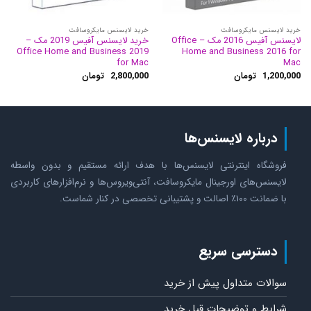
خرید لایسنس مایکروسافت
خرید لایسنس مایکروسافت
لایسنس آفیس 2016 مک – Office
خرید لایسنس آفیس 2019 مک –
Office Home and Business 2019
Home and Business 2016 for
for Mac
Mac
1,200,000
تومان
2,800,000
تومان
درباره لایسنس‌ها
فروشگاه اینترنتی لایسنس‌ها با هدف ارائه مستقیم و بدون واسطه
لایسنس‌های اورجینال مایکروسافت، آنتی‌ویروس‌ها و نرم‌افزارهای کاربردی
با ضمانت ۱۰۰٪ اصالت و پشتیبانی تخصصی در کنار شماست.
دسترسی سریع
سوالات متداول پیش از خرید
شرایط و توضیحات قبل خرید