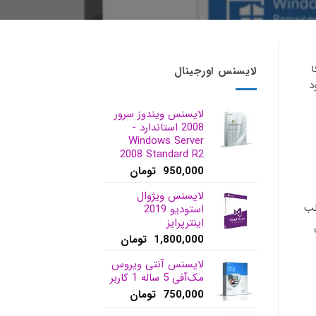
ی
لایسنس اورجینال
د
لایسنس ویندوز سرور
2008 استاندارد -
Windows Server
2008 Standard R2
950,000
تومان
لایسنس ویژوال
لب
استودیو 2019
اینترپرایز
1,800,000
تومان
لایسنس آنتی ویروس
مک‌آفی 5 ساله 1 کاربر
750,000
تومان