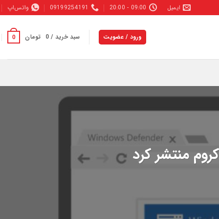
ایمیل
09:00 - 20:00
09199254191
واتس‌اپ
ورود / عضویت
سبد خرید /
0
تومان
0
 کروم منتشر کرد