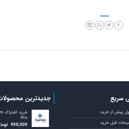
 سریع
جدیدترین محصولات
ول پیش از خرید
خری
Pro
یحات قبل خرید
950,000
توما