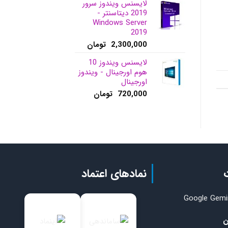
لایسنس ویندوز سرور
2019 دیتاسنتر -
Windows Server
2019
2,300,000
تومان
لایسنس ویندوز 10
هوم اورجینال - ویندوز
اورجینال
720,000
تومان
نمادهای اعتماد
د اشتراک Google Gemini
ن