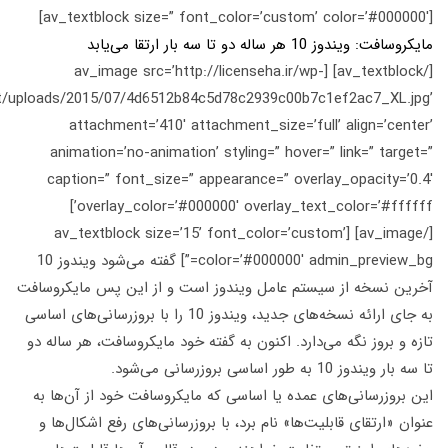
وز 10 هر ساله دو تا سه بار ارتقا می‌یابد
[/av_textblock] [av_image src=’http://licenseha.ir/wp-
content/uploads/2015/07/4d6512b84c5d78c2939c00b7c1ef2ac7_XL
attachment=’410′ attachment_size=’full’ align=’c
animation=’no-animation’ styling=” hover=” link=” ta
caption=” font_size=” appearance=” overlay_opacity
overlay_color=’#000000′ overlay_text_color=’#ffffff’]
[/av_image] [av_textblock size=’15’ font_color=’custom’
color=’#000000′ admin_preview_bg=”] گفته می‌شود ویندوز 10
نسخه از سیستم عامل ویندوز است و از این پس مایکروسافت
به جای ارائه نسخه‌های جدید، ویندوز 10 را با بروزرسانی‌های اساسی
 بروز نگه می‌دارد. اکنون به گفته خود مایکروسافت، هر ساله دو
1 به طور اساسی بروزرسانی می‌شود.
وزرسانی‌های عمده یا اساسی که مایکروسافت خود از آن‌ها به
«ارتقای قابلیت‌ها» نام برد، با بروزرسانی‌های رفع اشکال‌ها و