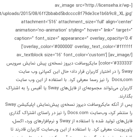
[av_image src=’http://licenseha.i
content/uploads/2015/08/6ff2bbabd5bdcccc8f79de3ce1b6b9c8_XL
attachment=’516′ attachment_size=’full’ align=’c
animation=’no-animation’ styling=” hover=” link=” ta
caption=” font_size=” appearance=” overlay_opacity=
overlay_color=’#000000′ overlay_text_color=’#ffffff’]
[/av_image] [av_textblock size=’16’ font_color=’custom’
color=’#333333′] مایکروسافت دیروز نسخه‌ی پیش نمایش سرویس
Sway را در اختیار کاربران قرار داد؛ حال این کمپانی وب سایت
Docs,com را نیز رسما معرفی کرد. با استفاده از این وب سایت
کاربران می‌تواند مجموعه‌ای از فایل‌های Sway یا آفیس را به اشتراک
د.
پس از آنکه مایکروسافت دیروز نسخه‌ی پیش‌نمایش اپلیکیشن Sway
را منتشر کرد، وب‌سایت Docs.com را نیز در راستای اشتراک گذاری
فایل‌های تولید شده با استفاده از Sway و نرم‌افزارهای ورد، اکسل،
ینت معرفی کرد. با استفاده از این وب‌سایت کاربران قادرند تا