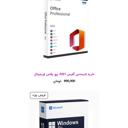
خرید لایسنس آفیس 2021 پرو پلاس اورجینال
890,000
تومان
محصول
فروش ویژه
تخفیف
خورده