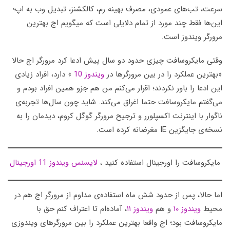
سرعت، تب‌های عمودی، مصرف بهینه رم، کالکشنز، تبدیل وب به اپ؛
این‌ها فقط چند مورد از تمام دلایلی است که میگویم اج بهترین
مرورگر ویندوز است.
وقتی مایکروسافت چیزی حدود دو سال پیش ادعا کرد مرورگر اج حالا
«بهترین عملکرد را در بین مرورگرها در
ویندوز 10
» دارد، افراد زیادی
این ادعا را باور نکردند؛ اقرار می‌کنم من هم جزو همین افراد بودم و
می‌گفتم مایکروسافت حتما اغراق می‌کند. شاید چون سال‌ها تجربه‌‌ی
ناگوار با اینترنت اکسپلورر و ترجیح مرورگر گوگل کروم، دیدمان را به
نسخه‌ی جایگزین IE مغرضانه کرده است.
مایکروسافت را اورجینال استفاده کنید ،
لایسنس ویندوز 11 اورجینال
اما حالا، پس از حدود شش ماه استفاده‌ی مداوم از مرورگر اج هم در
محیط
ویندوز ۱۰
و هم
ویندوز ۱۱
، آماده‌ام تا اعتراف کنم حق با
مایکروسافت بود؛ اج واقعا بهترین عملکرد را بین مرورگرهای ویندوزی