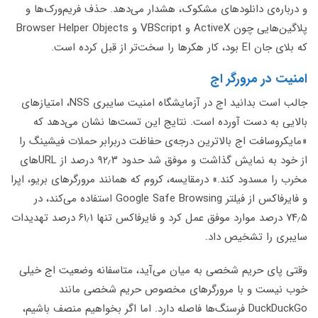
و درباره‌ی دانلودهای مشکوک، هشدار می‌دهد. حذف فریم‌ورک‌ها و
پلاگین‌هایی چون ActiveX و VBScript و Browser Helper Objects
که بلای جان EI بود، کار هکرها را سخت‌تر از قبل کرده است.
امنیت در مرورگر اج
جالب است بدانید اج در آزمایشگاه امنیت سایبری NSS، امتیازهای
بالایی به دست آورده است. نتایج این تست‌ها نشان می‌دهد که
«مایکروسافت اج بالاترین درجه‌ی حفاظت دربرابر حملات فیشینگ را
از خود به نمایش گذاشت و موفق شد حدود ۹۲٫۳ درصد از URLهای
مخرب را مسدود کند.» درمقایسه، کروم که همانند مرورگرهای بریو، اپرا
و فایرفاکس از فیلتر Google Safe Browsing استفاده می‌کند، در
۷۴٫۵ درصد موارد موفق عمل کرد و فایرفاکس تنها ۶۱٫۱ درصد تهدیدات
سایبری را تشخیص داد.
وقتی پای حریم شخصی به میان می‌آید، متاسفانه وضعیت اج خیلی
خوب نیست و با مرورگرهای مخصوص حریم شخصی مانند
DuckDuckGo فرسنگ‌ها فاصله دارد. اما اگر بخواهیم منصف باشیم،