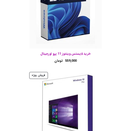
خرید لایسنس ویندوز 11 پرو اورجینال
559,000
تومان
محصول
فروش ویژه
تخفیف
خورده