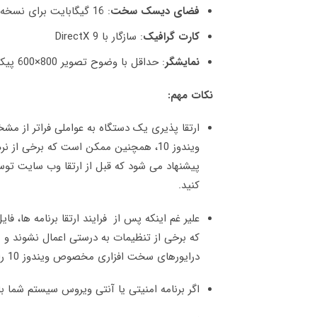
فضای دیسک سخت
: 16 گیگابایت برای نسخه 32 بیتی و 20 گیگابایت برای نسخه 64 بیتی
کارت گرافیک
: سازگار با DirectX 9
نمایشگر
: حداقل با وضوح تصویر 800×600 پیکسل
نکات مهم:
ارتقا پذیری یک دستگاه به عواملی فراتر از مش
ویندوز 10، همچنین ممکن است که برخی از
پیشنهاد می شود که قبل از ارتقا وب سایت توس
کنید.
علیر غم اینکه پس از فرایند ارتقا برنامه ها،
که برخی از تنظیمات به درستی اعمال نشوند و 
درایورهای سخت افزاری مخصوص ویندوز 10 را پیش از آغاز فرایند ارتقا دانلود و آماده کنید.
اگر برنامه امنیتی یا آنتی ویروس سیستم شما با ویندوز 10 سازگاری نداشته باش