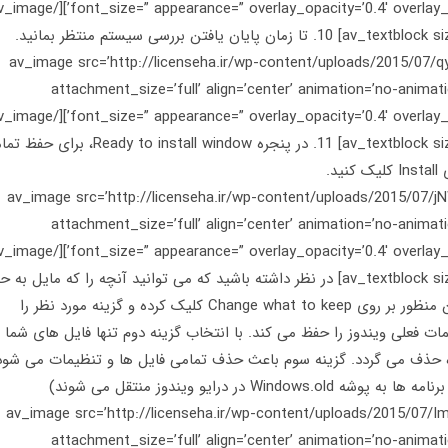
[/av_textblock] [av_image src=’http://licenseha.ir/wp-content/uploads/2015
attachment_size=’full’ align=’center’ animation=’no-animatio
[av_textblock size=’16’ font_color=’custom’ color=’#303030′] 11. در پنجره eady to install window
د.
[/av_textblock] [av_image src=’http://licenseha.ir/wp-content/uploads/2015
attachment_size=’full’ align=’center’ animation=’no-animatio
[av_textblock size=’16’ font_color=’custom’ color=’#303030′] در نظر داشته باشید که می توانید آنچه را که مایل ب
آن پس از فرایند ارتقا هستید، انتخاب کنید. به این منظور بر روی Change what to keep کلیک کرده و گزینه مورد نظر را
ت فعلی ویندوز را حفظ می کند. با انتخاب گزینه دوم تنها فایل های شما
حذف می گردد. گزینه سوم باعث حذف تمامی فایل ها و تنظیمات می شود
 درایو ویندوز منتقل می شوند)
[/av_textblock] [av_image src=’http://licenseha.ir/wp-content/uploads/2015
attachment_size=’full’ align=’center’ animation=’no-animatio