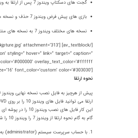
گجت های دسکتاپ ویندوز 7 پس از ارتقا به ویندوز 10 حذف می شوند
بازی های پیش فرض ویندوز 7 حذف و نسخه های جدید آنها نصب می شوند
نسخه های مختلف ویندوز 7 به نسخه های منتاظر آن از ویندوز 10 ارتقا می یابد
/Cajkjpture.jpg’ attachment=’313′
n’ styling=” hover=” link=” target=” caption=”
[av_textblock size=’16’ font_color=’custom’ color=’#303030′]
نحوه ارتقا
گام به گام نحوه ارتقا از ویندوز 7 را ویندوز 10 را شرح می دهیم.
1. با حساب سرپرست سیستم (administrator) به ویندوز 7 لاگین کنید.