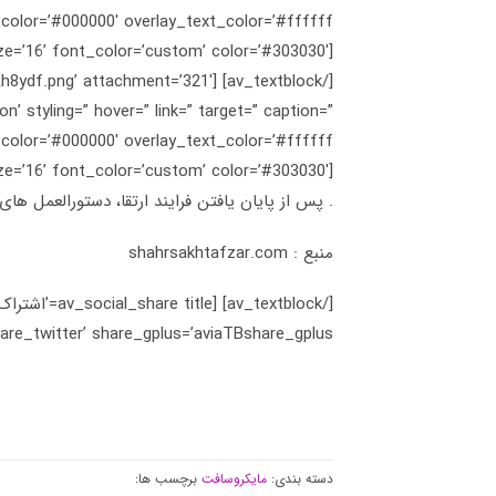
[av_textblock size=’16’ font_color=’custom’ color=’#303030′] 12. تا پایان یافتن فرایند ارتقا منتظر بمانید.
/07/lAh8ydf.png’ attachment=’321′
n’ styling=” hover=” link=” target=” caption=”
[av_textblock size=’16’ font_color=’custom’ color=’#303030′]
. پس از پایان یافتن فرایند ارتقا، دستورالعمل ها
منبع : shahrsakhtafzar.com
e_twitter’ share_gplus=’aviaTBshare_gplus’]
دسته بندی:
مایکروسافت
برچسب ها: