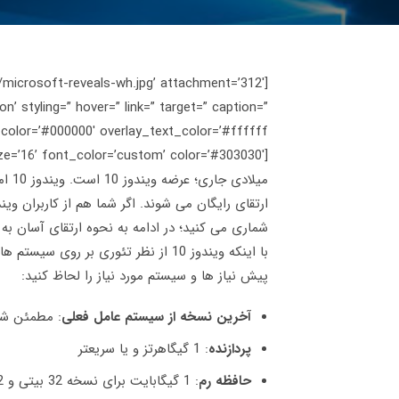
/microsoft-reveals-wh.jpg’ attachment=’312′
n’ styling=” hover=” link=” target=” caption=”
میلا
شماری می کنید؛ در ادامه به نحوه ارتقای آسان به
پیش نیاز ها و سیستم مورد نیاز را لحاظ کنید:
آخرین نسخه از سیستم عامل فعلی
: مطمئن شوید که 
پردازنده
: 1 گیگاهرتز و یا سریعتر
حافظه رم
: 1 گیگابایت برای نسخه 32 بیتی و 2 گیگابایت برای نسخه 64 بیتی