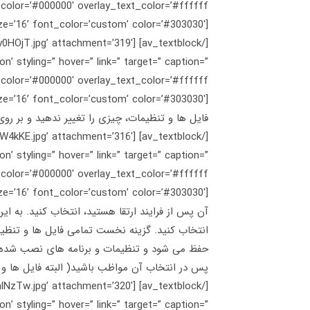
[av_textblock size=’16’ font_color=’custom’ color=’#303030′] 10. تا زمان پایان یافتن بررسی سیستم منتظر بمانید.
/07/qy0HOjT.jpg’ attachment=’319′
n’ styling=” hover=” link=” target=” caption=”
فایل ها و تنظیمات، چیزی را تغییر ندهید و بر روی Install کلیک کنی
/07/jNW4kKE.jpg’ attachment=’316′
n’ styling=” hover=” link=” target=” caption=”
انتخاب کنید. گزینه نخست تمامی فایل ها و تنظیما
حفظ می شود و تنظیمات و برنامه های نصب شده 
پس در انتخاب آن مواظب باشید( البته فایل ها و برنامه ها به پوشه Windows.old در
/07/ImlNzTw.jpg’ attachment=’320′
n’ styling=” hover=” link=” target=” caption=”