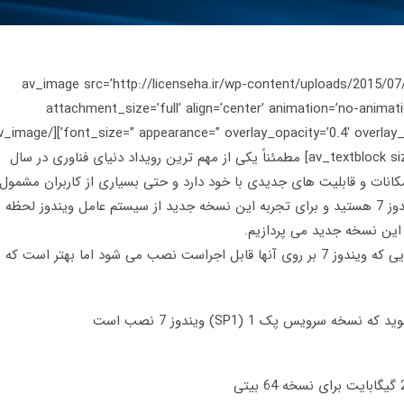
[av_image src=’http://licenseha.ir/wp-content/uploads/2015/07
attachment_size=’full’ align=’center’ animation=’no-animatio
[av_textblock size=’16’ font_color=’custom’ color=’#303030′] مطمئناً یکی از مهم ترین رویداد دنیای فناوری در سال
دی جاری؛ عرضه ویندوز 10 است. ویندوز 10 امکانات و قابلیت های جدیدی با خود دارد و حتی بسیاری از کاربران مشمول
ارتقای رایگان می شوند. اگر شما هم از کاربران ویندوز 7 هستید و برای تجربه این نسخه جدید از سیستم عامل ویندوز لحظه
 این نسخه جدید می پردازیم.
با اینکه ویندوز 10 از نظر تئوری بر روی سیستم هایی که ویندوز 7 بر روی آنها قابل اجراست نصب می شود اما بهتر است که
نسخه سرویس پک 1 (SP1) ویندوز 7 نصب است