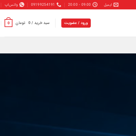
ایمیل
09:00 - 20:00
09199254191
واتس‌اپ
ورود / عضویت
سبد خرید /
0
تومان
0