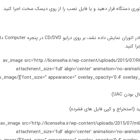
اگر از DVD برای فرایند ارتقا استفاده می کنید اما کادر ات
[/av_textblock] [av_image src=’http://licenseha.ir/wp-content/uploads/2015
attachment_size=’full’ align=’center’ animation=’no-animatio
بودن UAC)
[/av_textblock] [av_image src=’http://licenseha.ir/wp-content/uploads/2015
attachment_size=’full’ align=’center’ animation=’no-animatio