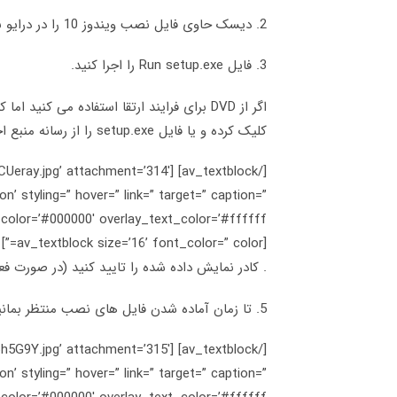
2. دیسک حاوی فایل نصب ویندوز 10 را در درایو نوری دستگاه قرار دهید و یا فایل نصب را از روی دیسک سخت اجرا کنید.
3. فایل Run setup.exe را اجرا کنید.
کلیک کرده و یا فایل setup.exe را از رسانه منبع اجرا کنید.
/07/RCUeray.jpg’ attachment=’314′
n’ styling=” hover=” link=” target=” caption=”
[av_textblock size=’16’ font_color=” color=”]
. کادر نمایش داده شده را تایید کنید (در صورت فعال 
5. تا زمان آماده شدن فایل های نصب منتظر بمانید (استخراج و کپی فایل های فشرده)
/07/m6h5G9Y.jpg’ attachment=’315′
n’ styling=” hover=” link=” target=” caption=”