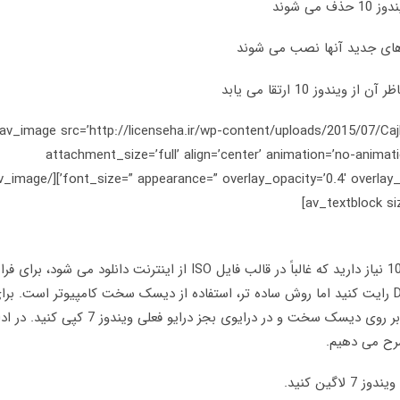
[/av_textblock] [av_image src=’http://licenseha.ir/wp-content/uploads/2015/07
attachment_size=’full’ align=’center’ animation=’no-animatio
پیش از هرچیز به فایل نصب نسخه نهایی ویندوز 10 نیاز دارید که غالباً در قالب فایل ISO از اینترنت دانلود می شود، بر
ارتقا می توانید فایل های ویندوز 10 را بر روی DVD رایت کنید اما روش ساده تر، استفاده از دیسک سخت کامپیوتر است. بر
این کار فایل های نصب ویندوز 10 را در پوشه ای بر روی دیسک سخت و در درایوی بجز درایو فعلی ویندوز 7 ک