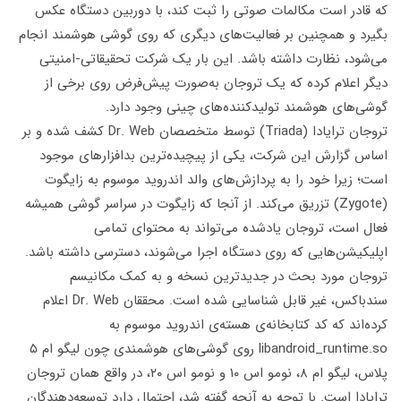
که قادر است مکالمات صوتی را ثبت کند، با دوربین دستگاه عکس
بگیرد و همچنین بر فعالیت‌های دیگری که روی گوشی‌ هوشمند انجام
می‌شود، نظارت داشته باشد. این بار یک شرکت تحقیقاتی-امنیتی
دیگر اعلام کرده که یک تروجان به‌صورت پیش‌فرض روی برخی از
گوشی‌های هوشمند تولیدکننده‌های چینی وجود دارد.
تروجان ترایادا (Triada) توسط متخصصان Dr. Web کشف شده و بر
اساس گزارش این شرکت، یکی از پیچیده‌ترین بدافزارهای موجود
است؛ زیرا خود را به پردازش‌های والد اندروید موسوم به زایگوت
(Zygote) تزریق می‌کند. از آنجا که زایگوت در سراسر گوشی همیشه
فعال است، تروجان یادشده می‌تواند به محتوای تمامی
اپلیکیشن‌هایی که روی دستگاه اجرا می‌شوند، دسترسی داشته باشد.
تروجان مورد بحث در جدیدترین نسخه‌‌ و به کمک مکانیسم
سندباکس، غیر قابل شناسایی شده است. محققان Dr. Web اعلام
کرده‌اند که کد کتابخانه‌ی هسته‌ی اندروید موسوم به
libandroid_runtime.so روی گوشی‌های هوشمندی چون لیگو ام ۵
پلاس، لیگو ام ۸، نومو اس ۱۰ و نومو اس ۲۰، در واقع همان تروجان
ترایادا است. با توجه به آنچه گفته شد، احتمال دارد توسعه‌دهندگان