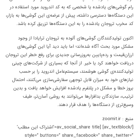
رام گوشی‌های یادشده یا شخصی که به کد اندروید مورد استفاده در
این دستگاه‌ها دسترسی داشته، پیش از عرضه‌ی این گوشی‌ها به بازار،
کد مخرب تروجان یادشده را به این دستگاه‌ها تزریق کرده باشد.
اکنون تولیدکنندگان گوشی‌های آلوده به تروجان ترایادا از وجود
مشکل مورد بحث آگاه شده‌اند؛ اما باید دید آیا این گوشی‌های
ارزان‌قیمت و رده‌پایین به‌روزرسانی جدیدی برای رفع خطر این تروجان
دریافت خواهند کرد یا خیر. از آنجا که بسیاری از شرکت‌های چینی
تولیدکننده‌ی گوشی‌ هوشمند، سیستم‌عامل اندروید را بر حسب
نیازهای خود به میزان قابل توجهی سفارشی‌سازی می‌کنند، احتمال
بروز خطا و مشکل در پلتفرم یادشده افزایش خواهد یافت و بدین
ترتیب، سازندگان بدافزارها می‌توانند به روشی آسان‌تر، طیف
وسیع‌تری از دستگاه‌ها را هدف قرار دهند.
منبع : zoomit.ir
[/av_textblock] [av_social_share title=’اشتراک این مطلب’
style=” buttons=” share_facebook=” share_twitter=”