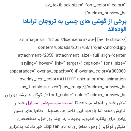
[av_textblock size=” font_color=” color=”
admin_preview_bg=”]
برخی از گوشی‌ های چینی به تروجان ترایادا
آلوده‌اند
[/av_textblock] [av_image src=’https://licenseha.ir/wp-
content/uploads/2017/08/Trojan-Android.jpg’
attachment=’2358′ attachment_size=’full’ align=’center’
styling=” hover=” link=” target=” caption=” font_size=”
appearance=” overlay_opacity=’0.4′ overlay_color=’#000000′
overlay_text_color=’#ffffff’ animation=’no-animation’
admin_preview_bg=”][/av_image] [av_textblock size=”
font_color=” color=” admin_preview_bg=”] گوگل همیشه بهترین
تلاش خود را انجام می‌دهد تا
امنیت سیستم‌عامل موبایل
خود را
افزایش دهد؛ اما باوجود این تلاش‌ها، همچنان بدافزارهای بسیار
زیادی برای پلتفرم اندروید وجود دارد. چند روز قبل، متخصصان
امنیتی گوگل، از وجود بدافزاری به نام Lippizan خبر دادند؛ بدافزاری